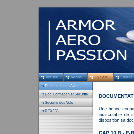
Accueil
Avions
Fly Safe
Galerie
Documentation Avion
Doc. Formation et Sécurité
DOCUMENTATI
Sécurité des Vols
Une bonne connai
REXFFA
indiscutable de s
disposition sa do
CAP 10 B - F-